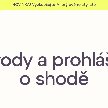
NOVINKA! Vyzkoušejte AI brýlového stylistu
ody a prohlá
o shodě