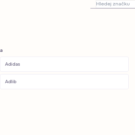
Brýlový stylista
nové
Měření zraku
a
Adidas
Adlib