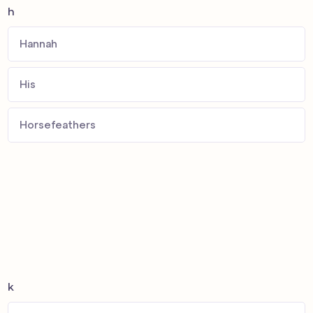
h
Hannah
His
Horsefeathers
k