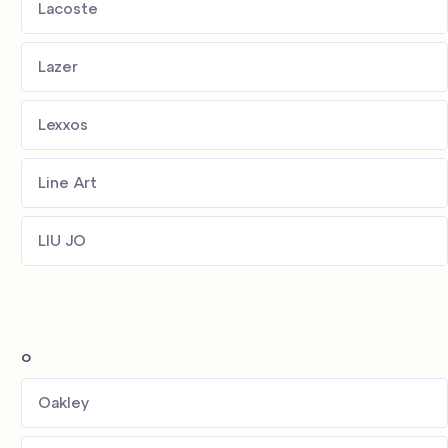
Lacoste
Lazer
Lexxos
Line Art
LIU JO
o
Oakley