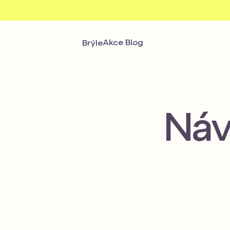
Akce
Blog
Brýle
Dioptrické
Dámské
Pánské
Dětské
Náv
Zobrazit vše
Sluneční
Dámské
Pánské
Dětské
Zobrazit vše
Služby
Brýlová skla a úpravy
Opravy brýlí