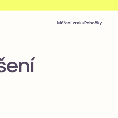
Měření zraku
Pobočky
šení
Novinka
Brýlový stylista