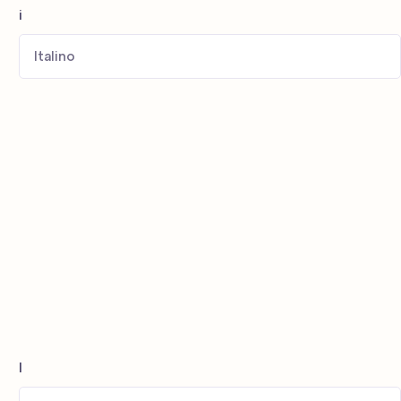
i
Italino
l