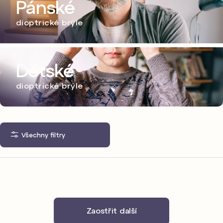
Pánské
dioptrické brýle
Dětské
dioptrické brýle
Všechny filtry
Zaostřit další