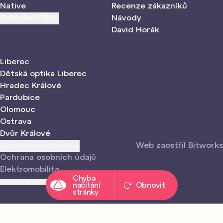
Native
Recenze zákazníků
Odhlášení SMS
Návody
David Horák
Liberec
Dětská optika Liberec
Hradec Králové
Pardubice
Olomouc
Ostrava
Dvůr Králové
Obchodní podmínky
Web zaostřil Bitworks
Ochrana osobních údajů
Elektromobilita
Chyba
Nastavení cookies
načítání
Obnovit
stránky