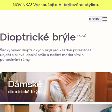
NOVINKA! Vyzkoušejte AI brýlového stylistu
menu
Dioptrické brýle
(674)
Široký výběr dioptrických brýlí pro každou příležitost.
Najděte si své ideální brýle s našimi moderními a
pohodlnými rámy.
Dámské
dioptrické brýle