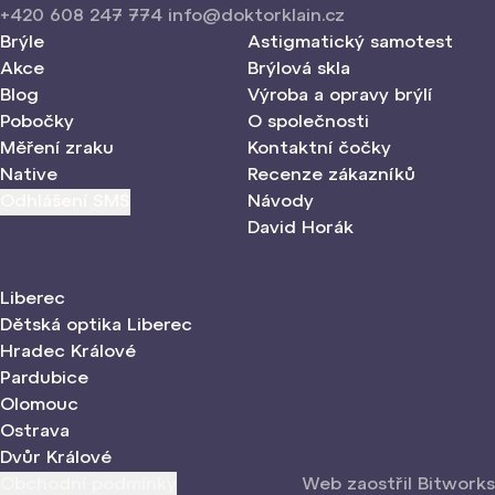
+420 608 247 774
info@doktorklain.cz
Brýle
Astigmatický samotest
Akce
Brýlová skla
Blog
Výroba a opravy brýlí
Pobočky
O společnosti
Měření zraku
Kontaktní čočky
Native
Recenze zákazníků
Odhlášení SMS
Návody
David Horák
Liberec
Dětská optika Liberec
Hradec Králové
Pardubice
Olomouc
Ostrava
Dvůr Králové
Obchodní podmínky
Web zaostřil Bitworks