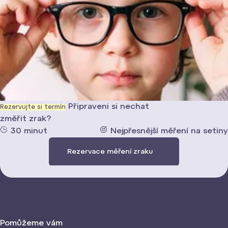
Dopřejte dětem ostrý zrak i stylové brýle za výhodnou cenu –
akce platí až do konce roku 2026!
Úplná pravidla a podmínky
Připraveni si nechat
Rezervujte si termín
změřit zrak?
30 minut
Nejpřesnější měření na setiny
Rezervace měření zraku
Pomůžeme vám